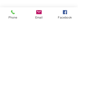
Phone
Email
Facebook
もうひとつ、トヨタ会館にも立ち寄っ
て、目の保養（笑）
それぞれに日常業務をはなれながら
モチベーションの充電が出来た貴重な
時間になったと思います。